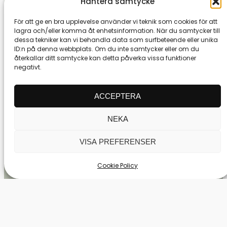
Hantera samtycke
Johan Orrgård
Per Jacobson
Head Pro
Teaching Pro
För att ge en bra upplevelse använder vi teknik som cookies för att
lagra och/eller komma åt enhetsinformation. När du samtycker till
dessa tekniker kan vi behandla data som surfbeteende eller unika
ID:n på denna webbplats. Om du inte samtycker eller om du
återkallar ditt samtycke kan detta påverka vissa funktioner
negativt.
ACCEPTERA
NEKA
VISA PREFERENSER
Petra Rigby Jinglöv
Donald Pearson
Vision 54 & Mental Coach
PGA Professional
Cookie Policy